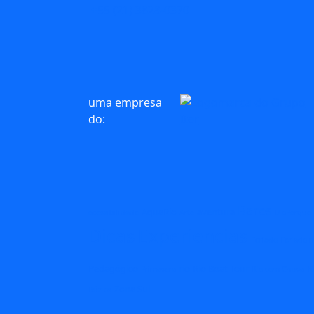
+55 (21) 3828-0370
uma empresa
do:
Bares
AquaRio
aventura
acessibilidade
Arte
BioParque
Dicas
Experiencias
Feriado
Feriado n
Pedagógico
rio
Rio Boat Tour
R
Primavera
Rio com Chuva
Zona Sul
Búzios