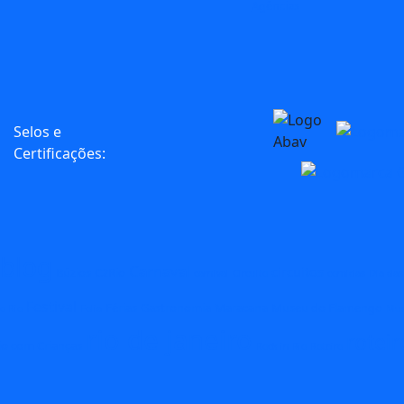
Agências
Selos e
Certificações:
blog
Carnaval
circuitos
Búzios
C2Rio
carnival
Circuito
comidas
Dia das
Festival
Férias
Gastronomia
Maracana
Museu do Flamengo
o Rio
Folia
Mus
rio de janeiro
roteir
io com Crianças
Rock in Rio
Roteiro