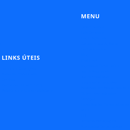
MENU
Quem Somos
Fale Conosco
Login Agentes
e
Cadastre sua Agência
Compre online
Blog
LINKS ÚTEIS
Produtos
Ingressos Conectados
Termos e Condições
Tours Regulares
Aviso de Privacidade
Tours Privativos
Cookies
Transporte Exclusivo
Portal do Titular (LGPD)
Reservas em Restaurantes e
Relatório de Sustentabilidade
Guias Especializados
Serviços
Experiências Personalizadas
MICE
FIT
Turismo Pedagógico
Atividades Corporativas