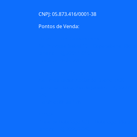
CNPJ: 05.873.416/0001-38
Pontos de Venda:
Hotel Hilton Copacabana
Av. Princesa Isabel 10 – Copacabana, Rio d
Janeiro – RJ, 22011-010
Horário: 7h às 22h
Hotel Hilton Barra
Av. Embaixador Abelardo Bueno 1430 –
Barra da Tijuca, Rio de Janeiro – RJ, 22775-
040
Horário: 8h às 17h
Office
Praia de Botafogo 501 – Botafogo, Rio de
Janeiro – RJ, 22250-040