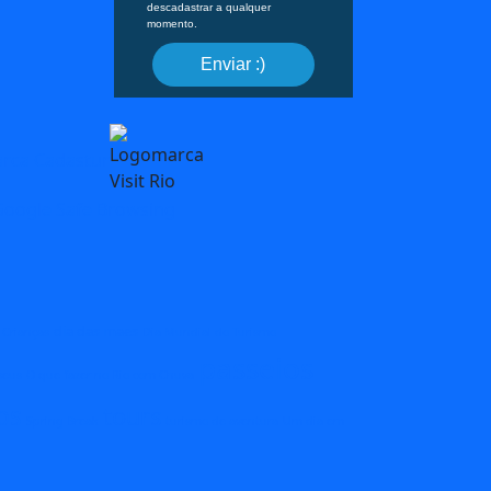
descadastrar a qualquer
momento.
Enviar :)
dia das maes
 Crianças
Dia Mundial do Turismo
passeios
eus
O que fazer no Rio com Chuva
os
tours
Spring Break
turismo de aventura
Um dia em