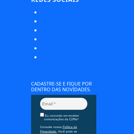
CADASTRE-SE E FIQUE POR
DENTRO DAS NOVIDADES.
 Hotéis
Eu concordo em receber
comunicações da C2Rio*
Consulte nossa
Política de
Privacidade.
Você pode se