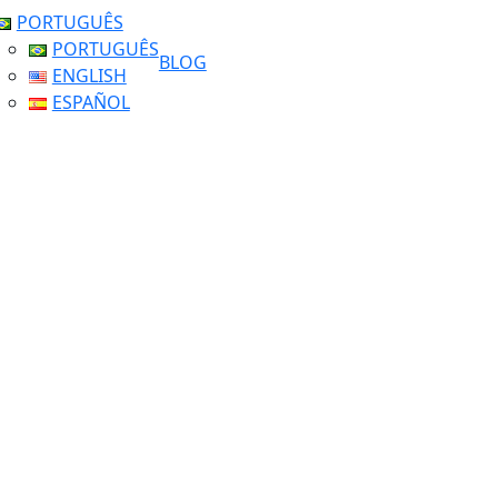
PORTUGUÊS
PORTUGUÊS
BLOG
ENGLISH
ESPAÑOL
Tag: Museu do Flameng