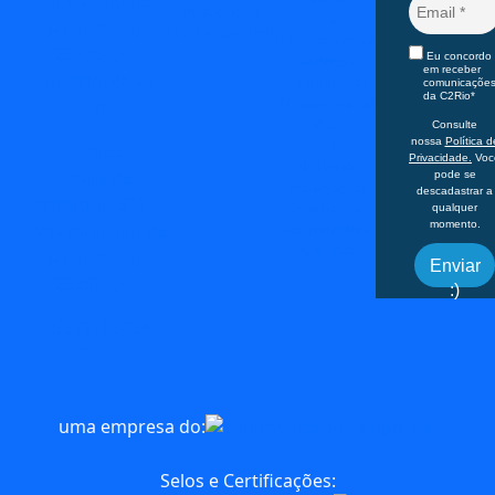
Tijuca, Rio de
Relatório de
Guias
Janeiro – RJ,
Sustentabilidade
Especializados
22775-040
Eu concordo
Serviços
em receber
Horário: 8h às
Experiências
comunicaçõe
da C2Rio*
Personalizadas
17h
MICE
Consulte
FIT
nossa
Política d
Office
Privacidade.
Voc
Turismo
Praia de
pode se
Pedagógico
descadastrar a
Botafogo 501 –
Atividades
qualquer
momento.
Corporativas
Botafogo, Rio de
Agências
Janeiro – RJ,
Enviar
22250-040
:)
+55 (21) 3828-
0370
uma empresa do:
Selos e Certificações: