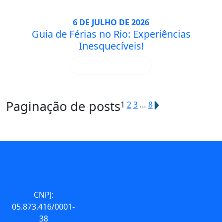
6 DE JULHO DE 2026
Guia de Férias no Rio: Experiências
Inesquecíveis!
SAIBA MAIS
Paginação de posts
1
2
3
…
8
CNPJ:
05.873.416/0001-
38