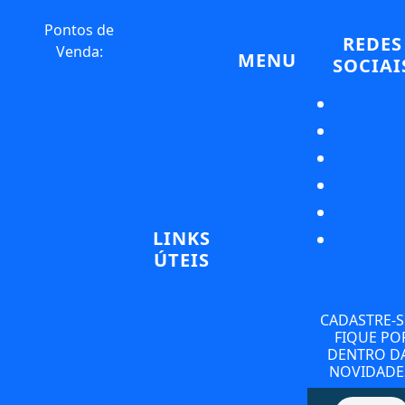
Pontos de
REDES
Venda:
MENU
SOCIAI
Hotel Hilton
Quem Somos
Copacabana
Fale Conosco
Login Agentes
Av. Princesa
Cadastre sua
Isabel 10 –
Agência
Copacabana, Rio
Compre online
de Janeiro – RJ,
Blog
Produtos
22011-010
Ingressos
LINKS
Horário: 7h às
Conectados
ÚTEIS
22h
Tours
Regulares
Termos e
Hotel Hilton
Tours
Condições
Privativos
Barra
CADASTRE-S
Aviso de
Transporte
FIQUE PO
Av. Embaixador
Privacidade
Exclusivo
DENTRO D
Abelardo Bueno
Cookies
Reservas em
NOVIDADE
Portal do Titular
1430 – Barra da
Restaurantes e
(LGPD)
Hotéis