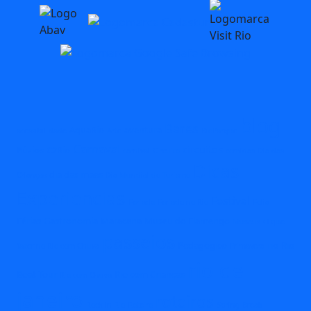
blog
Bares
AquaRio
aventura
acessibilidade
Arte
BioParque
Carnaval
circuitos
Búzios
C2Rio
carnival
Circuito
comidas
Dia das
Dicas
dia das maes
Crianças
Dia Mundial do Turismo
Experiencias
Festival
Feriado
Feriado no Rio
Folia
Férias
Gastronomia
Maracana
Museu do Flamengo
Museus
O que
passeios
Pedagógico
rio
Rio
fazer no Rio com Chuva
Primavera
rio de
Boat Tour
Rio com Crianças
Rio com Chuva
janeiro
roteiros
Rock in Rio
Roteiro
Spring Break